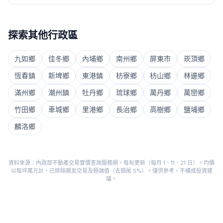
探索其他行政區
九如鄉
佳冬鄉
內埔鄉
南州鄉
屏東市
崁頂鄉
恆春鎮
新埤鄉
東港鎮
枋寮鄉
枋山鄉
林邊鄉
滿州鄉
潮州鎮
牡丹鄉
琉球鄉
萬丹鄉
萬巒鄉
竹田鄉
車城鄉
里港鄉
長治鄉
高樹鄉
鹽埔鄉
麟洛鄉
資料來源：內政部不動產交易實價查詢服務網。每旬更新（每月 1、11、21 日）。均價
以每坪萬元計，已排除親友交易及極端值（去頭尾 5%）。僅供參考，不構成投資建
議。