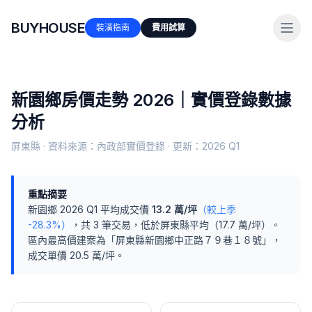
BUYHOUSE
裝潢指南
費用試算
新園鄉
房價走勢 2026｜實價登錄數據
分析
屏東縣
· 資料來源：內政部實價登錄 · 更新：
2026 Q1
重點摘要
新園鄉
2026 Q1
平均成交價
13.2
萬/坪
（較上季
-28.3%
）
，共
3
筆交易
，
低於
屏東縣
平均（
17.7
萬/坪）
。
區內最高價建案為「
屏東縣新園鄉中正路７９巷１８號
」，
成交單價
20.5
萬/坪。