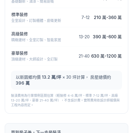
基礎翻新、油漆、簡易廚衛
標準裝修
7
-
12
210 萬
-
360 萬
全室設計、訂製櫃體、廚衛更新
高級裝修
13
-
20
390 萬
-
600 萬
精緻建材、全室訂製、智能家居
豪華裝修
21
-
40
630 萬
-
1200 萬
頂級建材、大師設計、全訂製
以
新園鄉
均價
13.2
萬/坪
×
30
坪計算， 房屋總價約
396 萬
裝潢費用為行業慣例區間估算（輕裝修 4-6 萬/坪、標準 7-12 萬/坪、高級
13-20 萬/坪、豪華 21-40 萬/坪），不含設計費。實際費用依設計師報價與
工程內容而定。
買到房子後，下一步是裝潢