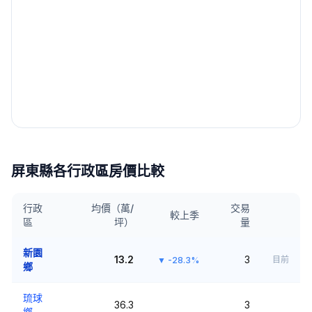
屏東縣
各行政區房價比較
行政
均價（萬/
交易
較上季
區
坪）
量
新園
13.2
3
目前
▼
-28.3%
鄉
琉球
36.3
3
鄉