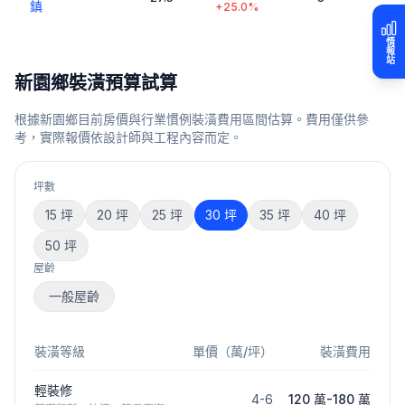
鎮
+25.0%
情報站
新園鄉
裝潢預算試算
根據
新園鄉
目前房價與行業慣例裝潢費用區間估算。費用僅供參
考，實際報價依設計師與工程內容而定。
坪數
15
坪
20
坪
25
坪
30
坪
35
坪
40
坪
50
坪
屋齡
一般屋齡
裝潢等級
單價（萬/坪）
裝潢費用
輕裝修
4
-
6
120 萬
-
180 萬