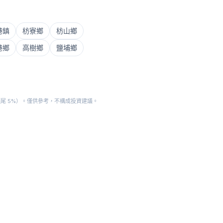
港鎮
枋寮鄉
枋山鄉
港鄉
高樹鄉
鹽埔鄉
頭尾 5%）。僅供參考，不構成投資建議。