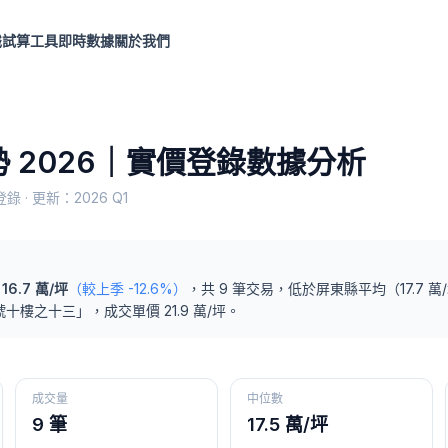
識
試算工具
即時數據
關於我們
 2026｜實價登錄數據分析
錄 · 更新：
2026 Q1
16.7
萬/坪
（較上季
-12.6%
）
，共
9
筆交易
，
低於
屏東縣
平均（
17.7
萬
號十樓之十三
」，成交單價
21.9
萬/坪。
成交量
中位數
9 筆
17.5 萬/坪