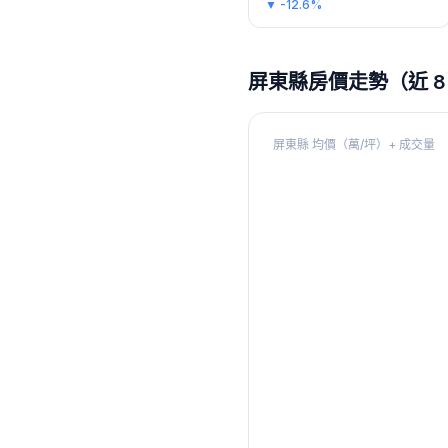
▼
-12.6%
屏東縣
房價走勢（近 8
屏東縣
均價（萬/坪）+ 成交量