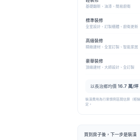
基礎翻新、油漆、簡易廚衛
標準裝修
全室設計、訂製櫃體、廚衛更新
高級裝修
精緻建材、全室訂製、智能家居
豪華裝修
頂級建材、大師設計、全訂製
以
長治鄉
均價
16.7
萬/坪
裝潢費用為行業慣例區間估算（輕裝修 4
定。
買到房子後，下一步是裝潢