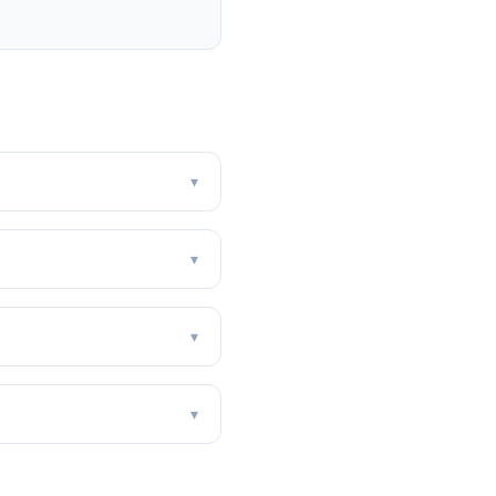
▾
▾
▾
▾