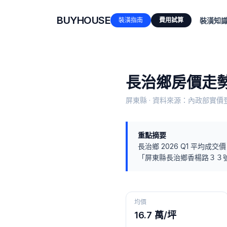
BUYHOUSE
裝潢指南
費用試算
裝潢知
長治鄉
房價走勢
屏東縣
· 資料來源：內政部實價登
重點摘要
長治鄉
2026 Q1
平均成交價
「
屏東縣長治鄉香楊路３３
均價
16.7 萬/坪