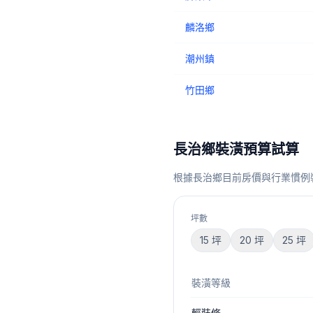
麟洛鄉
潮州鎮
竹田鄉
長治鄉
裝潢預算試算
根據
長治鄉
目前房價與行業慣例
坪數
15
坪
20
坪
25
坪
裝潢等級
輕裝修