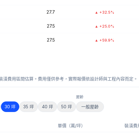
27.7
▲
+32.5%
27.5
▲
+25.0%
27.5
▲
+59.9%
裝潢費用區間估算。費用僅供參考，實際報價依設計師與工程內容而定。
屋齡
30
坪
35
坪
40
坪
50
坪
一般屋齡
單價（萬/坪）
裝潢費