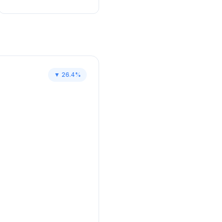
▼
26.4
%