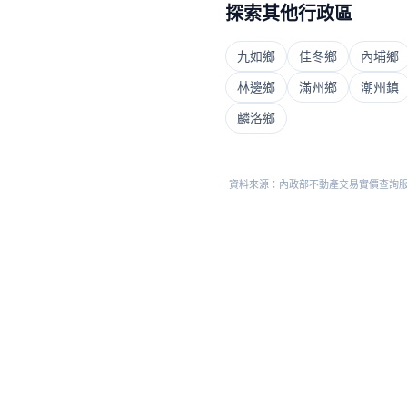
探索其他行政區
九如鄉
佳冬鄉
內埔鄉
林邊鄉
滿州鄉
潮州鎮
麟洛鄉
資料來源：內政部不動產交易實價查詢服務