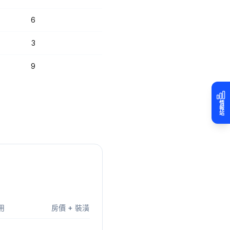
6
3
9
情報站
用
房價 + 裝潢