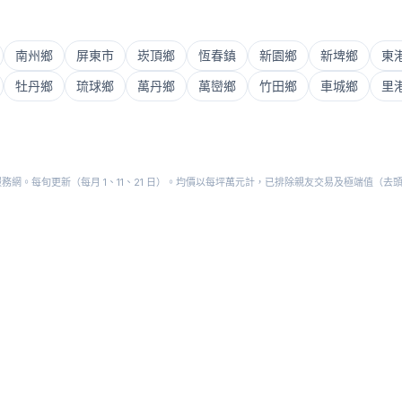
南州鄉
屏東市
崁頂鄉
恆春鎮
新園鄉
新埤鄉
東
牡丹鄉
琉球鄉
萬丹鄉
萬巒鄉
竹田鄉
車城鄉
里
網。每旬更新（每月 1、11、21 日）。均價以每坪萬元計，已排除親友交易及極端值（去