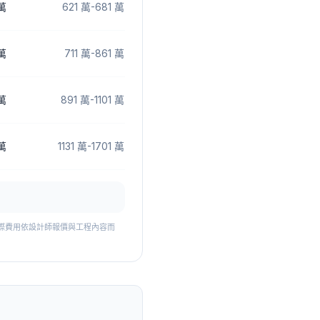
 萬
621 萬
-
681 萬
萬
711 萬
-
861 萬
萬
891 萬
-
1101 萬
 萬
1131 萬
-
1701 萬
費。實際費用依設計師報價與工程內容而