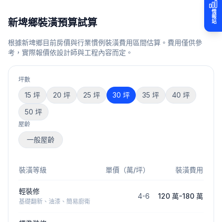
情報站
新埤鄉
裝潢預算試算
根據
新埤鄉
目前房價與行業慣例裝潢費用區間估算。費用僅供參
考，實際報價依設計師與工程內容而定。
坪數
15
坪
20
坪
25
坪
30
坪
35
坪
40
坪
50
坪
屋齡
一般屋齡
裝潢等級
單價（萬/坪）
裝潢費用
輕裝修
4
-
6
120 萬
-
180 萬
基礎翻新、油漆、簡易廚衛