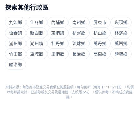
探索其他行政區
九如鄉
佳冬鄉
內埔鄉
南州鄉
屏東市
崁頂鄉
恆春鎮
新園鄉
東港鎮
枋寮鄉
枋山鄉
林邊鄉
滿州鄉
潮州鎮
牡丹鄉
琉球鄉
萬丹鄉
萬巒鄉
竹田鄉
車城鄉
里港鄉
長治鄉
高樹鄉
鹽埔鄉
麟洛鄉
資料來源：內政部不動產交易實價查詢服務網。每旬更新（每月 1、11、21 日）。均價
以每坪萬元計，已排除親友交易及極端值（去頭尾 5%）。僅供參考，不構成投資建
議。