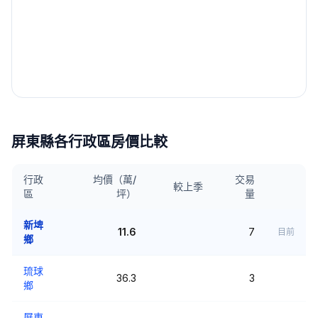
屏東縣
各行政區房價比較
行政
均價（萬/
交易
較上季
區
坪）
量
新埤
11.6
7
目前
鄉
琉球
36.3
3
鄉
屏東