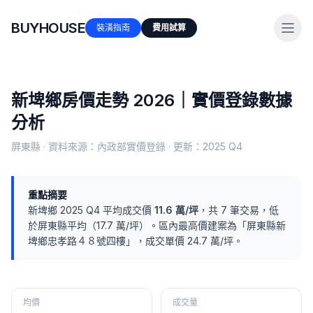
BUYHOUSE
裝潢指南
費用試算
新埤鄉
房價走勢 2026｜實價登錄數據
分析
屏東縣
· 資料來源：內政部實價登錄 · 更新：
2025 Q4
重點摘要
新埤鄉
2025 Q4
平均成交價
11.6
萬/坪
，共
7
筆交易
，
低
於
屏東縣
平均（
17.7
萬/坪）
。
區內最高價建案為「
屏東縣新
埤鄉忠孝路４８號四樓
」，成交單價
24.7
萬/坪。
均價
成交量