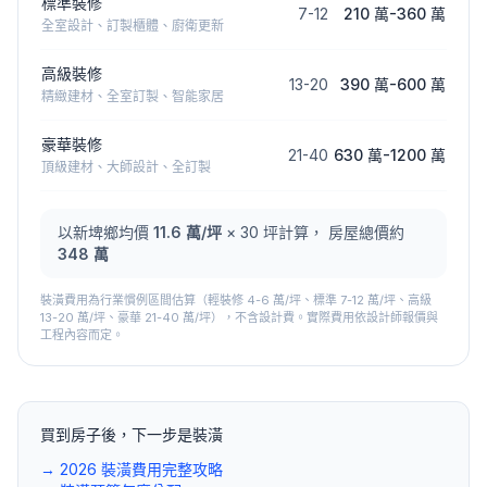
標準裝修
7
-
12
210 萬
-
360 萬
全室設計、訂製櫃體、廚衛更新
高級裝修
13
-
20
390 萬
-
600 萬
精緻建材、全室訂製、智能家居
豪華裝修
21
-
40
630 萬
-
1200 萬
頂級建材、大師設計、全訂製
以
新埤鄉
均價
11.6
萬/坪
×
30
坪計算， 房屋總價約
348 萬
裝潢費用為行業慣例區間估算（輕裝修 4-6 萬/坪、標準 7-12 萬/坪、高級
13-20 萬/坪、豪華 21-40 萬/坪），不含設計費。實際費用依設計師報價與
工程內容而定。
買到房子後，下一步是裝潢
→ 2026 裝潢費用完整攻略