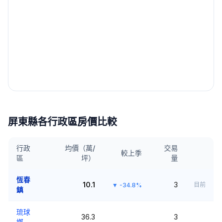
屏東縣
各行政區房價比較
行政
均價（萬/
交易
較上季
區
坪）
量
恆春
10.1
3
目前
▼
-34.8%
鎮
琉球
36.3
3
鄉