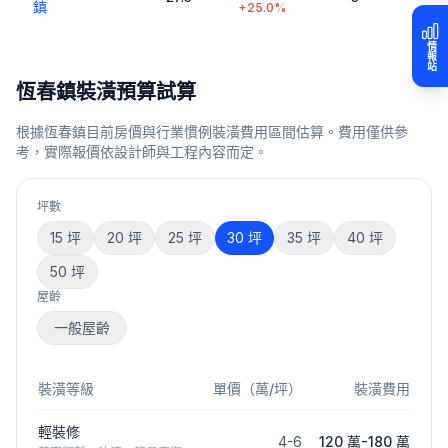
鎮
+25.0%
情報站
恆春鎮
裝潢預算試算
根據
恆春鎮
目前房價與行業慣例裝潢費用區間估算。費用僅供參
考，實際報價依設計師與工程內容而定。
坪數
15
坪
20
坪
25
坪
30
坪
35
坪
40
坪
50
坪
屋齡
一般屋齡
裝潢等級
單價（萬/坪）
裝潢費用
輕裝修
4
-
6
120 萬
-
180 萬