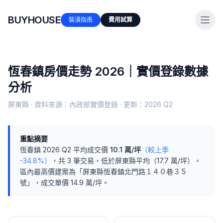
BUYHOUSE
裝潢指南
費用試算
恆春鎮
房價走勢 2026｜實價登錄數據
分析
屏東縣
· 資料來源：內政部實價登錄 · 更新：
2026 Q2
重點摘要
恆春鎮
2026 Q2
平均成交價
10.1
萬/坪
（較上季
-34.8%
）
，共
3
筆交易
，
低於
屏東縣
平均（
17.7
萬/坪）
。
區內最高價建案為「
屏東縣恆春鎮北門路１４０巷３５
號
」，成交單價
14.9
萬/坪。