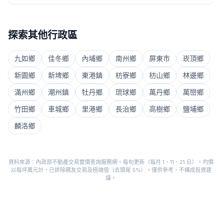
探索其他行政區
九如鄉
佳冬鄉
內埔鄉
南州鄉
屏東市
崁頂鄉
新園鄉
新埤鄉
東港鎮
枋寮鄉
枋山鄉
林邊鄉
滿州鄉
潮州鎮
牡丹鄉
琉球鄉
萬丹鄉
萬巒鄉
竹田鄉
車城鄉
里港鄉
長治鄉
高樹鄉
鹽埔鄉
麟洛鄉
資料來源：內政部不動產交易實價查詢服務網。每旬更新（每月 1、11、21 日）。均價
以每坪萬元計，已排除親友交易及極端值（去頭尾 5%）。僅供參考，不構成投資建
議。