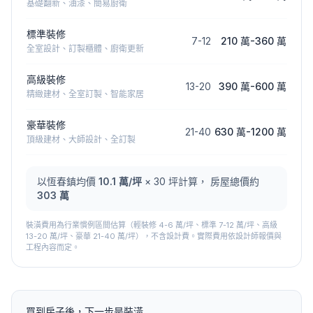
基礎翻新、油漆、簡易廚衛
標準裝修
7
-
12
210 萬
-
360 萬
全室設計、訂製櫃體、廚衛更新
高級裝修
13
-
20
390 萬
-
600 萬
精緻建材、全室訂製、智能家居
豪華裝修
21
-
40
630 萬
-
1200 萬
頂級建材、大師設計、全訂製
以
恆春鎮
均價
10.1
萬/坪
×
30
坪計算， 房屋總價約
303 萬
裝潢費用為行業慣例區間估算（輕裝修 4-6 萬/坪、標準 7-12 萬/坪、高級
13-20 萬/坪、豪華 21-40 萬/坪），不含設計費。實際費用依設計師報價與
工程內容而定。
買到房子後，下一步是裝潢