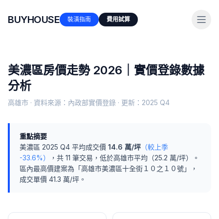
BUYHOUSE
裝潢指南
費用試算
美濃區
房價走勢 2026｜實價登錄數據
分析
高雄市
· 資料來源：內政部實價登錄 · 更新：
2025 Q4
重點摘要
美濃區
2025 Q4
平均成交價
14.6
萬/坪
（較上季
-33.6%
）
，共
11
筆交易
，
低於
高雄市
平均（
25.2
萬/坪）
。
區內最高價建案為「
高雄市美濃區十全街１０之１０號
」，
成交單價
41.3
萬/坪。