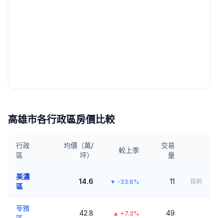
高雄市
各行政區房價比較
行政
均價（萬/
交易
較上季
區
坪）
量
美濃
14.6
11
目前
▼
-33.6%
區
苓雅
42.8
49
▲
+7.3%
區