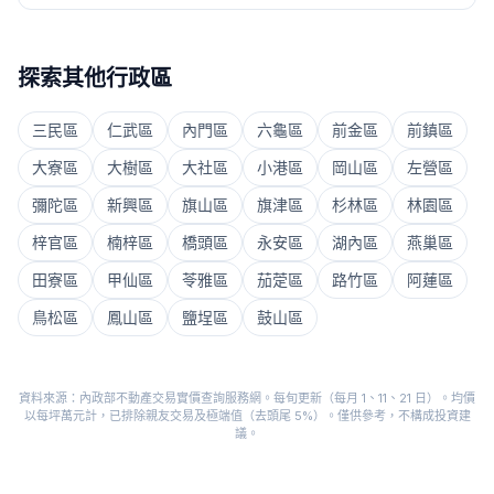
探索其他行政區
三民區
仁武區
內門區
六龜區
前金區
前鎮區
大寮區
大樹區
大社區
小港區
岡山區
左營區
彌陀區
新興區
旗山區
旗津區
杉林區
林園區
梓官區
楠梓區
橋頭區
永安區
湖內區
燕巢區
田寮區
甲仙區
苓雅區
茄萣區
路竹區
阿蓮區
鳥松區
鳳山區
鹽埕區
鼓山區
資料來源：內政部不動產交易實價查詢服務網。每旬更新（每月 1、11、21 日）。均價
以每坪萬元計，已排除親友交易及極端值（去頭尾 5%）。僅供參考，不構成投資建
議。