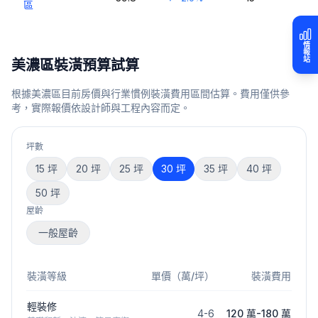
區
情報站
美濃區
裝潢預算試算
根據
美濃區
目前房價與行業慣例裝潢費用區間估算。費用僅供參
考，實際報價依設計師與工程內容而定。
坪數
15
坪
20
坪
25
坪
30
坪
35
坪
40
坪
50
坪
屋齡
一般屋齡
裝潢等級
單價（萬/坪）
裝潢費用
輕裝修
4
-
6
120 萬
-
180 萬