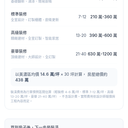
基礎翻新、油漆、簡易廚衛
標準裝修
7
-
12
210 萬
-
360 萬
全室設計、訂製櫃體、廚衛更新
高級裝修
13
-
20
390 萬
-
600 萬
精緻建材、全室訂製、智能家居
豪華裝修
21
-
40
630 萬
-
1200 萬
頂級建材、大師設計、全訂製
以
美濃區
均價
14.6
萬/坪
×
30
坪計算， 房屋總價約
438 萬
裝潢費用為行業慣例區間估算（輕裝修 4-6 萬/坪、標準 7-12 萬/坪、高級
13-20 萬/坪、豪華 21-40 萬/坪），不含設計費。實際費用依設計師報價與
工程內容而定。
買到房子後，下一步是裝潢