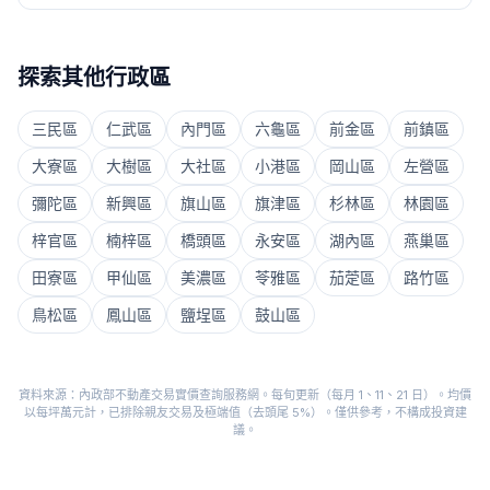
探索其他行政區
三民區
仁武區
內門區
六龜區
前金區
前鎮區
大寮區
大樹區
大社區
小港區
岡山區
左營區
彌陀區
新興區
旗山區
旗津區
杉林區
林園區
梓官區
楠梓區
橋頭區
永安區
湖內區
燕巢區
田寮區
甲仙區
美濃區
苓雅區
茄萣區
路竹區
鳥松區
鳳山區
鹽埕區
鼓山區
資料來源：內政部不動產交易實價查詢服務網。每旬更新（每月 1、11、21 日）。均價
以每坪萬元計，已排除親友交易及極端值（去頭尾 5%）。僅供參考，不構成投資建
議。