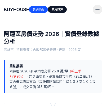
BUYHOUSE
裝潢指南
費用試算
阿蓮區
房價走勢 2026｜實價登錄數據
分析
高雄市
· 資料來源：內政部實價登錄 · 更新：
2026 Q1
重點摘要
阿蓮區
2026 Q1
平均成交價
25.9
萬/坪
（較上季
+79.9%
）
，共
3
筆交易
，
高於
高雄市
平均（
25.2
萬/坪）
。
區內最高價建案為「
高雄市阿蓮區民生路１３８巷１０２弄
６號
」，成交單價
31.5
萬/坪。