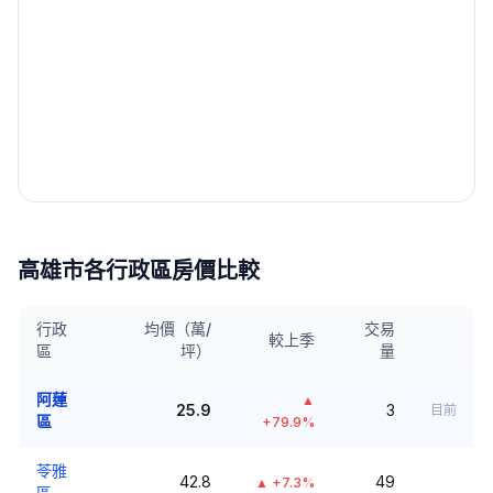
高雄市
各行政區房價比較
行政
均價（萬/
交易
較上季
區
坪）
量
阿蓮
▲
25.9
3
目前
區
+79.9%
苓雅
42.8
49
▲
+7.3%
區