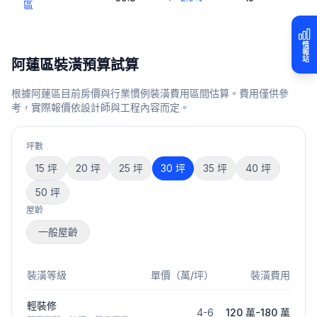
區
情報站
阿蓮區
裝潢預算試算
根據
阿蓮區
目前房價與行業慣例裝潢費用區間估算。費用僅供參
考，實際報價依設計師與工程內容而定。
坪數
15
坪
20
坪
25
坪
30
坪
35
坪
40
坪
50
坪
屋齡
一般屋齡
裝潢等級
單價（萬/坪）
裝潢費用
輕裝修
4
-
6
120 萬
-
180 萬