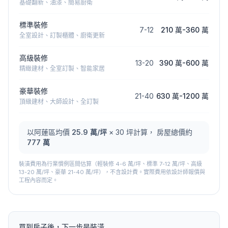
基礎翻新、油漆、簡易廚衛
標準裝修
7
-
12
210 萬
-
360 萬
全室設計、訂製櫃體、廚衛更新
高級裝修
13
-
20
390 萬
-
600 萬
精緻建材、全室訂製、智能家居
豪華裝修
21
-
40
630 萬
-
1200 萬
頂級建材、大師設計、全訂製
以
阿蓮區
均價
25.9
萬/坪
×
30
坪計算， 房屋總價約
777 萬
裝潢費用為行業慣例區間估算（輕裝修 4-6 萬/坪、標準 7-12 萬/坪、高級
13-20 萬/坪、豪華 21-40 萬/坪），不含設計費。實際費用依設計師報價與
工程內容而定。
買到房子後，下一步是裝潢