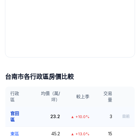
台南市
各行政區房價比較
行政
均價（萬/
交易
較上季
區
坪）
量
官田
23.2
3
目前
▲
+10.0%
區
東區
45.2
15
▲
+13.0%