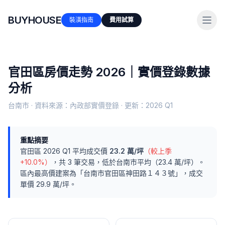
BUYHOUSE
裝潢指南
費用試算
官田區
房價走勢 2026｜實價登錄數據
分析
台南市
· 資料來源：內政部實價登錄 · 更新：
2026 Q1
重點摘要
官田區
2026 Q1
平均成交價
23.2
萬/坪
（較上季
+10.0%
）
，共
3
筆交易
，
低於
台南市
平均（
23.4
萬/坪）
。
區內最高價建案為「
台南市官田區神田路１４３號
」，成交
單價
29.9
萬/坪。