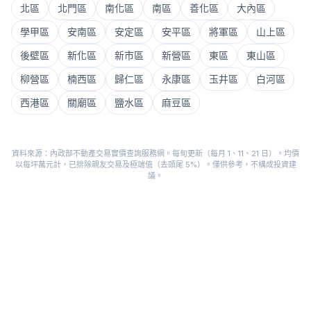
北區
北門區
南化區
南區
善化區
大內區
學甲區
安南區
安定區
安平區
將軍區
山上區
後壁區
新化區
新市區
新營區
東區
東山區
柳營區
楠西區
歸仁區
永康區
玉井區
白河區
西港區
關廟區
鹽水區
麻豆區
資料來源：內政部不動產交易實價查詢服務網。每旬更新（每月 1、11、21 日）。均價
以每坪萬元計，已排除親友交易及極端值（去頭尾 5%）。僅供參考，不構成投資建
議。