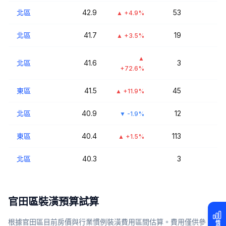
北區
42.9
53
▲
+4.9%
北區
41.7
19
▲
+3.5%
▲
北區
41.6
3
+72.6%
東區
41.5
45
▲
+11.9%
北區
40.9
12
▼
-1.9%
東區
40.4
113
▲
+1.5%
北區
40.3
3
官田區
裝潢預算試算
根據
官田區
目前房價與行業慣例裝潢費用區間估算。費用僅供參