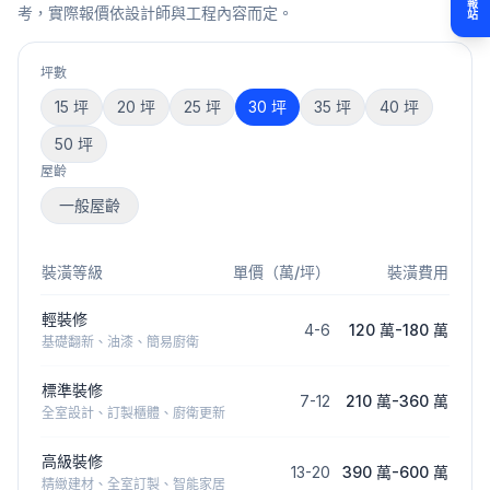
情報站
考，實際報價依設計師與工程內容而定。
坪數
15
坪
20
坪
25
坪
30
坪
35
坪
40
坪
50
坪
屋齡
一般屋齡
裝潢等級
單價（萬/坪）
裝潢費用
輕裝修
4
-
6
120 萬
-
180 萬
基礎翻新、油漆、簡易廚衛
標準裝修
7
-
12
210 萬
-
360 萬
全室設計、訂製櫃體、廚衛更新
高級裝修
13
-
20
390 萬
-
600 萬
精緻建材、全室訂製、智能家居