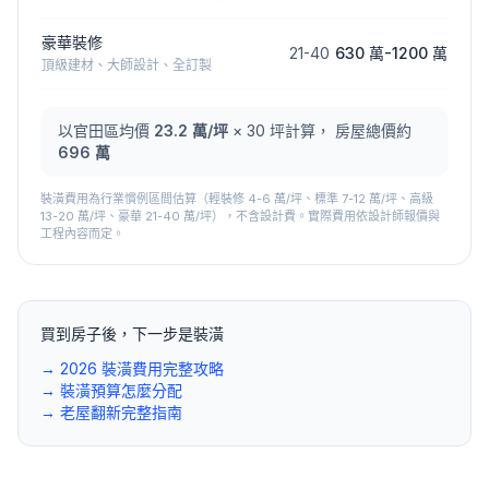
豪華裝修
21
-
40
630 萬
-
1200 萬
頂級建材、大師設計、全訂製
以
官田區
均價
23.2
萬/坪
×
30
坪計算， 房屋總價約
696 萬
裝潢費用為行業慣例區間估算（輕裝修 4-6 萬/坪、標準 7-12 萬/坪、高級
13-20 萬/坪、豪華 21-40 萬/坪），不含設計費。實際費用依設計師報價與
工程內容而定。
買到房子後，下一步是裝潢
→ 2026 裝潢費用完整攻略
→ 裝潢預算怎麼分配
→ 老屋翻新完整指南