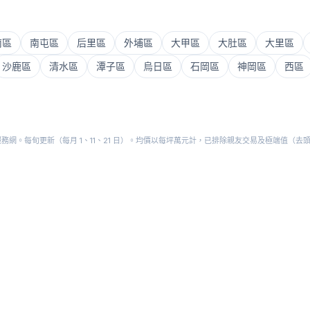
南區
南屯區
后里區
外埔區
大甲區
大肚區
大里區
沙鹿區
清水區
潭子區
烏日區
石岡區
神岡區
西區
網。每旬更新（每月 1、11、21 日）。均價以每坪萬元計，已排除親友交易及極端值（去