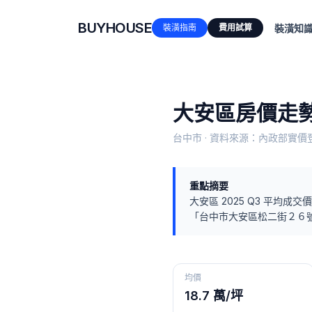
BUYHOUSE
裝潢指南
費用試算
裝潢知
大安區
房價走勢
台中市
· 資料來源：內政部實價登
重點摘要
大安區
2025 Q3
平均成交價
「
台中市大安區松二街２６
均價
18.7 萬/坪