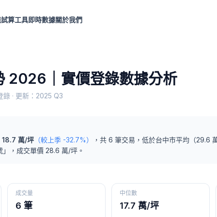
識
試算工具
即時數據
關於我們
 2026｜實價登錄數據分析
錄 · 更新：
2025 Q3
18.7
萬/坪
（較上季
-32.7%
）
，共
6
筆交易
，
低於
台中市
平均（
29.6
萬
號
」，成交單價
28.6
萬/坪。
成交量
中位數
6 筆
17.7 萬/坪