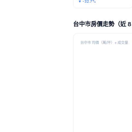
▼
-32.7%
台中市
房價走勢（近 8
台中市
均價（萬/坪）+ 成交量