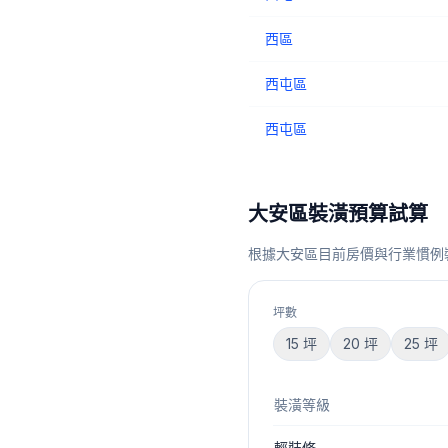
西區
西屯區
西屯區
大安區
裝潢預算試算
根據
大安區
目前房價與行業慣例
坪數
15
坪
20
坪
25
坪
裝潢等級
輕裝修