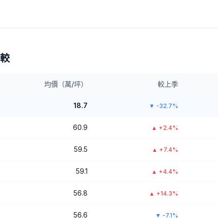
較
均價（萬/坪）
較上季
18.7
▼
-32.7%
60.9
▲
+2.4%
59.5
▲
+7.4%
59.1
▲
+4.4%
56.8
▲
+14.3%
56.6
▼
-7.1%