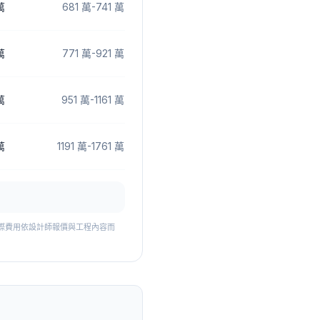
萬
681 萬
-
741 萬
萬
771 萬
-
921 萬
萬
951 萬
-
1161 萬
萬
1191 萬
-
1761 萬
費。實際費用依設計師報價與工程內容而