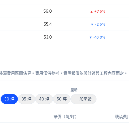
56.0
▲
+7.5%
55.4
▼
-2.5%
53.0
▼
-10.3%
裝潢費用區間估算。費用僅供參考，實際報價依設計師與工程內容而定。
屋齡
30
坪
35
坪
40
坪
50
坪
一般屋齡
單價（萬/坪）
裝潢費