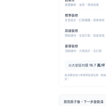
基礎翻新、油漆、簡易廚衛
標準裝修
全室設計、訂製櫃體、廚衛更新
高級裝修
精緻建材、全室訂製、智能家居
豪華裝修
頂級建材、大師設計、全訂製
以
大安區
均價
18.7
萬/坪
裝潢費用為行業慣例區間估算（輕裝修 4
定。
買到房子後，下一步是裝潢