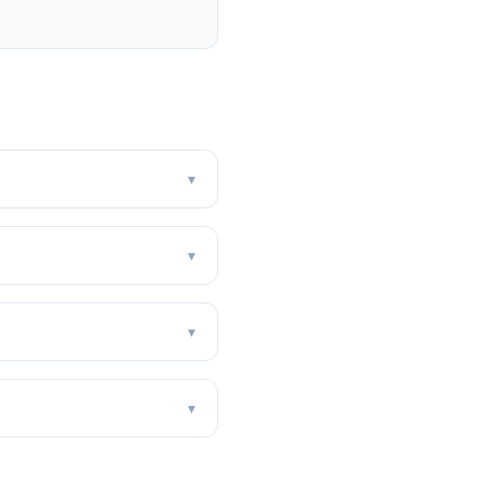
▾
▾
▾
▾