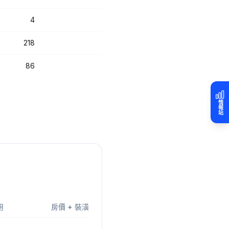
4
218
86
情報站
用
房價 + 裝潢