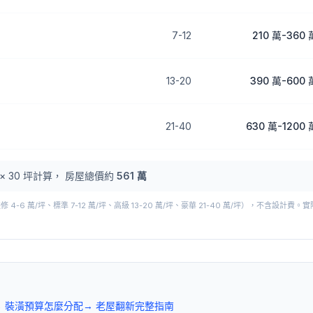
7
-
12
210 萬
-
360 
13
-
20
390 萬
-
600 
21
-
40
630 萬
-
1200 
×
30
坪計算， 房屋總價約
561 萬
-6 萬/坪、標準 7-12 萬/坪、高級 13-20 萬/坪、豪華 21-40 萬/坪），不含設計
→ 裝潢預算怎麼分配
→ 老屋翻新完整指南