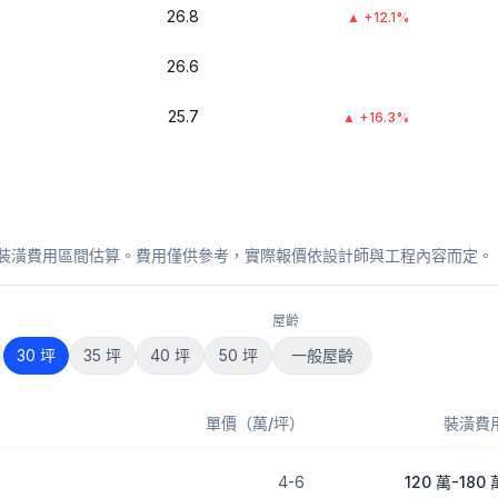
26.8
▲
+12.1%
26.6
25.7
▲
+16.3%
裝潢費用區間估算。費用僅供參考，實際報價依設計師與工程內容而定。
屋齡
30
坪
35
坪
40
坪
50
坪
一般屋齡
單價（萬/坪）
裝潢費
4
-
6
120 萬
-
180 