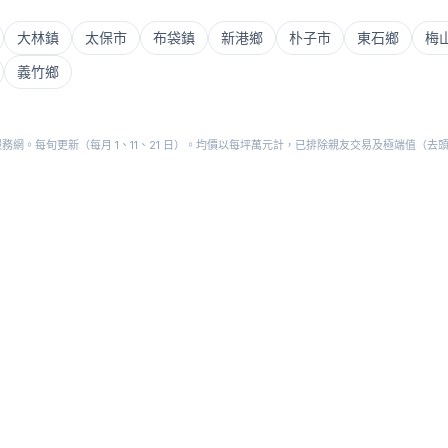
大林鎮
太保市
布袋鎮
新港鄉
朴子市
東石鄉
梅
義竹鄉
網。每旬更新（每月 1、11、21 日）。均價以每坪萬元計，已排除親友交易及極端值（去