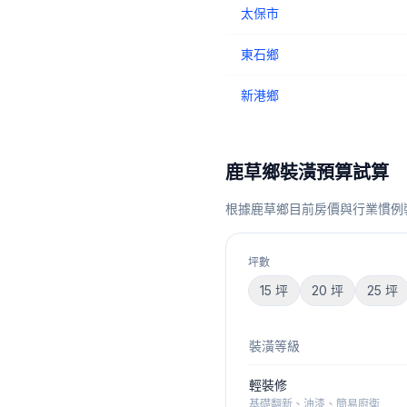
太保市
東石鄉
新港鄉
鹿草鄉
裝潢預算試算
根據
鹿草鄉
目前房價與行業慣例
坪數
15
坪
20
坪
25
坪
裝潢等級
輕裝修
基礎翻新、油漆、簡易廚衛