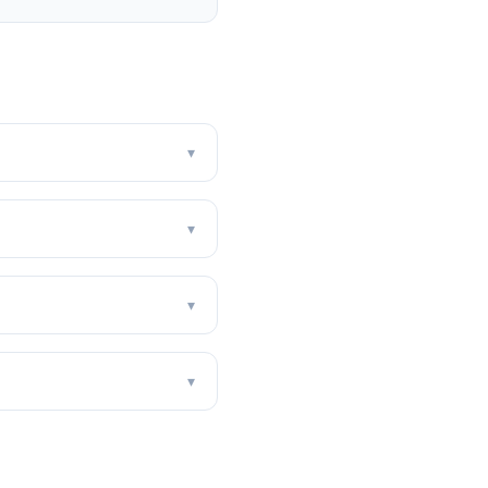
▾
▾
▾
▾