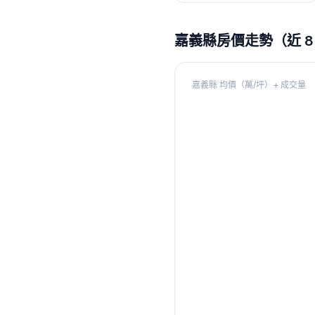
嘉義縣
房價走勢（近 8
嘉義縣
均價（萬/坪）+ 成交量