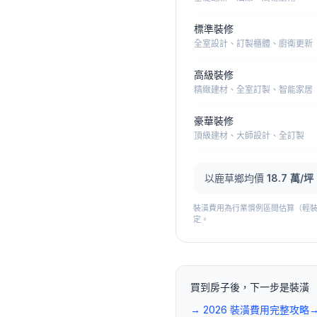
標準裝修
全室設計、訂製櫃體、廚衛更新
高級裝修
精緻建材、全室訂製、智能家居
豪華裝修
頂級建材、大師設計、全訂製
以
鹿草鄉
均價
18.7
萬/坪
裝潢費用為行業慣例區間估算（輕裝修 4
定。
買到房子後，下一步是裝潢
→ 2026 裝潢費用完整攻略