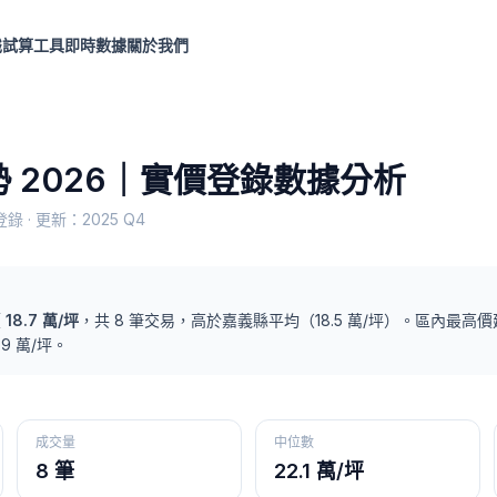
識
試算工具
即時數據
關於我們
 2026｜實價登錄數據分析
錄 · 更新：
2025 Q4
價
18.7
萬/坪
，共
8
筆交易
，
高於
嘉義縣
平均（
18.5
萬/坪）
。
區內最高價
.9
萬/坪。
成交量
中位數
8 筆
22.1 萬/坪