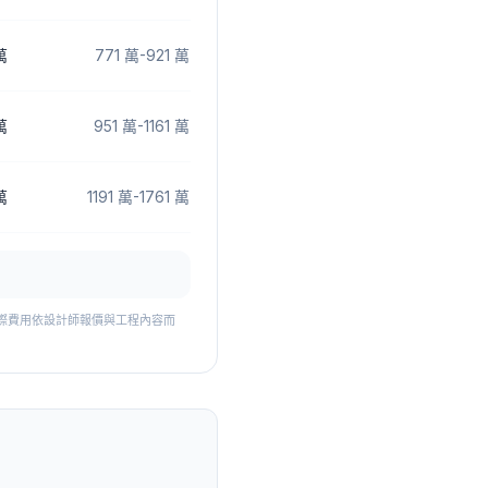
萬
771 萬
-
921 萬
萬
951 萬
-
1161 萬
萬
1191 萬
-
1761 萬
費。實際費用依設計師報價與工程內容而