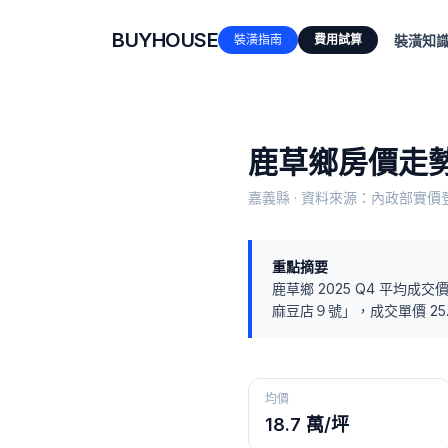
BUYHOUSE
裝潢指南
費用試算
裝潢知
鹿草鄉
房價走勢
嘉義縣
· 資料來源：內政部實價登
重點摘要
鹿草鄉
2025 Q4
平均成交
麻豆店９號
」，成交單價
25
均價
18.7 萬/坪