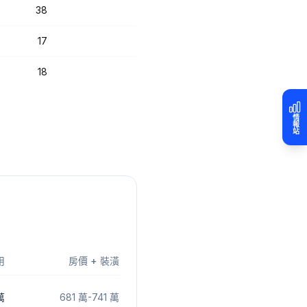
38
17
18
情報站
用
房價 + 裝潢
萬
681 萬
-
741 萬