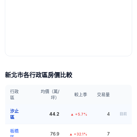
新北市
各行政區房價比較
行政
均價（萬/
較上季
交易量
區
坪）
汐止
44.2
4
目前
▲
+5.7%
區
板橋
76.9
7
▲
+32.1%
區