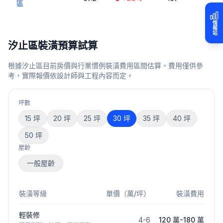
區
情報站
汐止區
裝潢預算試算
根據
汐止區
目前房價與行業慣例裝潢費用區間估算。費用僅供參
考，實際報價依設計師與工程內容而定。
坪數
15
坪
20
坪
25
坪
30
坪
35
坪
40
坪
50
坪
屋齡
一般屋齡
裝潢等級
單價（萬/坪）
裝潢費用
輕裝修
4
-
6
120 萬
-
180 萬