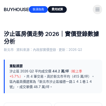
BUYHOUSE
裝潢指南
費用試算
汐止區
房價走勢 2026｜實價登錄數據
分析
新北市
· 資料來源：內政部實價登錄 · 更新：
2026 Q2
重點摘要
汐止區
2026 Q2
平均成交價
44.2
萬/坪
（較上季
+5.7%
）
，共
4
筆交易
，
高於
新北市
平均（
41.5
萬/坪）
。
區內最高價建案為「
新北市汐止區福德一路１４１巷１４
號
」，成交單價
48.7
萬/坪。