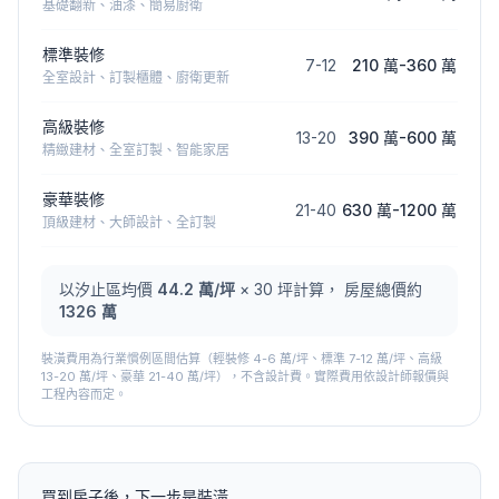
基礎翻新、油漆、簡易廚衛
標準裝修
7
-
12
210 萬
-
360 萬
全室設計、訂製櫃體、廚衛更新
高級裝修
13
-
20
390 萬
-
600 萬
精緻建材、全室訂製、智能家居
豪華裝修
21
-
40
630 萬
-
1200 萬
頂級建材、大師設計、全訂製
以
汐止區
均價
44.2
萬/坪
×
30
坪計算， 房屋總價約
1326 萬
裝潢費用為行業慣例區間估算（輕裝修 4-6 萬/坪、標準 7-12 萬/坪、高級
13-20 萬/坪、豪華 21-40 萬/坪），不含設計費。實際費用依設計師報價與
工程內容而定。
買到房子後，下一步是裝潢