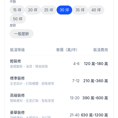
坪數
15
坪
20
坪
25
坪
30
坪
35
坪
40
坪
50
坪
屋齡
一般屋齡
裝潢等級
單價（萬/坪）
裝潢費用
輕裝修
4
-
6
120 萬
-
180 萬
基礎翻新、油漆、簡易廚衛
標準裝修
7
-
12
210 萬
-
360 萬
全室設計、訂製櫃體、廚衛更新
高級裝修
13
-
20
390 萬
-
600 萬
精緻建材、全室訂製、智能家居
豪華裝修
21
-
40
630 萬
-
1200 萬
頂級建材、大師設計、全訂製