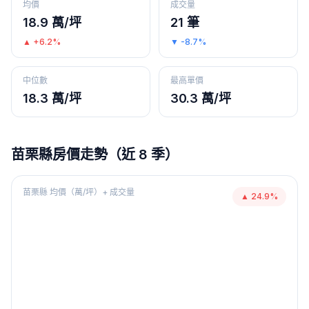
均價
成交量
18.9 萬/坪
21 筆
▲
+6.2%
▼
-8.7%
中位數
最高單價
18.3 萬/坪
30.3 萬/坪
苗栗縣
房價走勢（近 8 季）
苗栗縣
均價（萬/坪）+ 成交量
▲
24.9
%