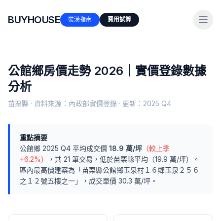
BUYHOUSE
裝潢指南
費用試算
公館鄉
房價走勢 2026｜實價登錄數據
分析
苗栗縣
· 資料來源：內政部實價登錄 · 更新：
2025 Q4
重點摘要
公館鄉
2025 Q4
平均成交價
18.9
萬/坪
（較上季
+6.2%
）
，共
21
筆交易
，
低於
苗栗縣
平均（
19.9
萬/坪）
。
區內最高價建案為「
苗栗縣公館鄉玉泉村１６鄰玉泉２５６
之１２號五樓之一
」，成交單價
30.3
萬/坪。