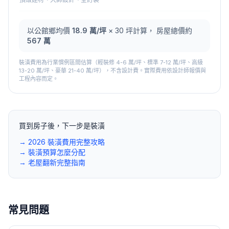
以
公館鄉
均價
18.9
萬/坪
×
30
坪計算， 房屋總價約
567 萬
裝潢費用為行業慣例區間估算（輕裝修 4-6 萬/坪、標準 7-12 萬/坪、高級
13-20 萬/坪、豪華 21-40 萬/坪），不含設計費。實際費用依設計師報價與
工程內容而定。
買到房子後，下一步是裝潢
→ 2026 裝潢費用完整攻略
→ 裝潢預算怎麼分配
→ 老屋翻新完整指南
常見問題