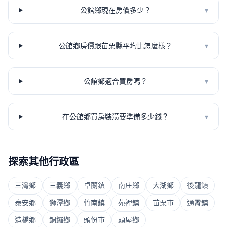
公館鄉現在房價多少？
▾
公館鄉房價跟苗栗縣平均比怎麼樣？
▾
公館鄉適合買房嗎？
▾
在公館鄉買房裝潢要準備多少錢？
▾
探索其他行政區
三灣鄉
三義鄉
卓蘭鎮
南庄鄉
大湖鄉
後龍鎮
泰安鄉
獅潭鄉
竹南鎮
苑裡鎮
苗栗市
通霄鎮
造橋鄉
銅鑼鄉
頭份市
頭屋鄉