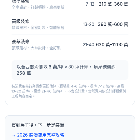
標準裝修
7
-
12
210 萬
-
360 萬
全室設計、訂製櫃體、廚衛更新
高級裝修
13
-
20
390 萬
-
600 萬
精緻建材、全室訂製、智能家居
豪華裝修
21
-
40
630 萬
-
1200 萬
頂級建材、大師設計、全訂製
以
台西鄉
均價
8.6
萬/坪
×
30
坪計算， 房屋總價約
258 萬
裝潢費用為行業慣例區間估算（輕裝修 4-6 萬/坪、標準 7-12 萬/坪、高級
13-20 萬/坪、豪華 21-40 萬/坪），不含設計費。實際費用依設計師報價與
工程內容而定。
買到房子後，下一步是裝潢
→ 2026 裝潢費用完整攻略