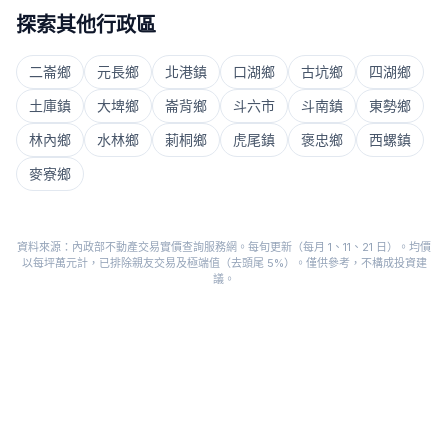
探索其他行政區
二崙鄉
元長鄉
北港鎮
口湖鄉
古坑鄉
四湖鄉
土庫鎮
大埤鄉
崙背鄉
斗六市
斗南鎮
東勢鄉
林內鄉
水林鄉
莿桐鄉
虎尾鎮
褒忠鄉
西螺鎮
麥寮鄉
資料來源：內政部不動產交易實價查詢服務網。每旬更新（每月 1、11、21 日）。均價
以每坪萬元計，已排除親友交易及極端值（去頭尾 5%）。僅供參考，不構成投資建
議。