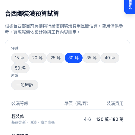
情報站
台西鄉
裝潢預算試算
根據
台西鄉
目前房價與行業慣例裝潢費用區間估算。費用僅供參
考，實際報價依設計師與工程內容而定。
坪數
15
坪
20
坪
25
坪
30
坪
35
坪
40
坪
50
坪
屋齡
一般屋齡
裝潢等級
單價（萬/坪）
裝潢費用
輕裝修
4
-
6
120 萬
-
180 萬
基礎翻新、油漆、簡易廚衛