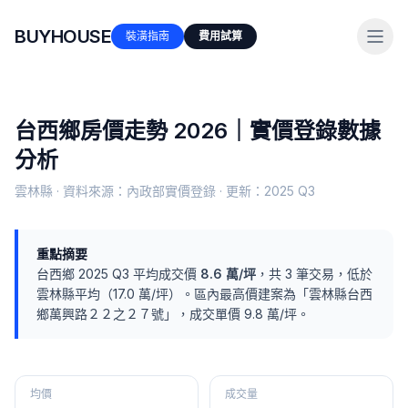
BUYHOUSE
裝潢指南
費用試算
台西鄉
房價走勢 2026｜實價登錄數據
分析
雲林縣
· 資料來源：內政部實價登錄 · 更新：
2025 Q3
重點摘要
台西鄉
2025 Q3
平均成交價
8.6
萬/坪
，共
3
筆交易
，
低於
雲林縣
平均（
17.0
萬/坪）
。
區內最高價建案為「
雲林縣台西
鄉萬興路２２之２７號
」，成交單價
9.8
萬/坪。
均價
成交量