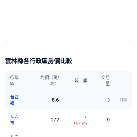
雲林縣
各行政區房價比較
行政
均價（萬/
交易
較上季
區
坪）
量
台西
8.6
3
目前
鄉
斗六
▲
27.2
9
市
+67.9%
斗南