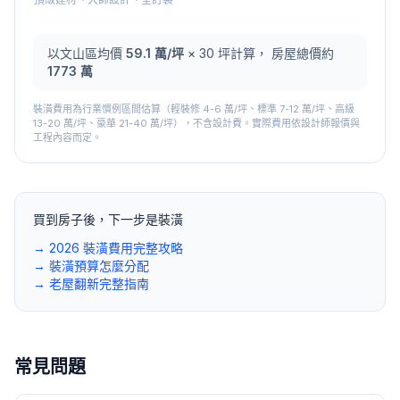
以
文山區
均價
59.1
萬/坪
×
30
坪計算， 房屋總價約
1773 萬
裝潢費用為行業慣例區間估算（輕裝修 4-6 萬/坪、標準 7-12 萬/坪、高級
13-20 萬/坪、豪華 21-40 萬/坪），不含設計費。實際費用依設計師報價與
工程內容而定。
買到房子後，下一步是裝潢
→ 2026 裝潢費用完整攻略
→ 裝潢預算怎麼分配
→ 老屋翻新完整指南
常見問題