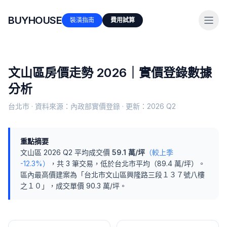
BUYHOUSE
裝潢指南
費用試算
文山區
房價走勢 2026｜實價登錄數據
分析
台北市
· 資料來源：內政部實價登錄 · 更新：
2026 Q2
重點摘要
文山區
2026 Q2
平均成交價
59.1
萬/坪
（較上季
-12.3%
）
，共
3
筆交易
，
低於
台北市
平均（
89.4
萬/坪）
。
區內最高價建案為「
台北市文山區興隆路三段１３７號八樓
之１０
」，成交單價
90.3
萬/坪。