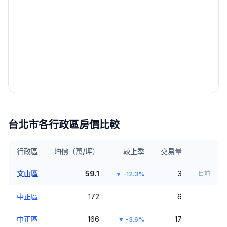
台北市
各行政區房價比較
行政區
均價（萬/坪）
較上季
交易量
文山區
59.1
3
目前
▼
-12.3%
中正區
172
6
中正區
166
17
▼
-3.6%