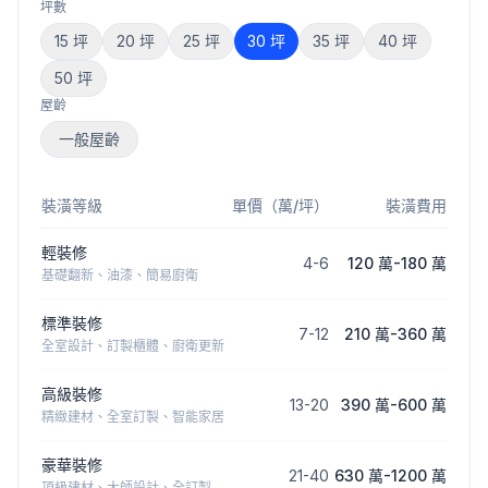
坪數
15
坪
20
坪
25
坪
30
坪
35
坪
40
坪
50
坪
屋齡
一般屋齡
裝潢等級
單價（萬/坪）
裝潢費用
輕裝修
4
-
6
120 萬
-
180 萬
基礎翻新、油漆、簡易廚衛
標準裝修
7
-
12
210 萬
-
360 萬
全室設計、訂製櫃體、廚衛更新
高級裝修
13
-
20
390 萬
-
600 萬
精緻建材、全室訂製、智能家居
豪華裝修
21
-
40
630 萬
-
1200 萬
頂級建材、大師設計、全訂製