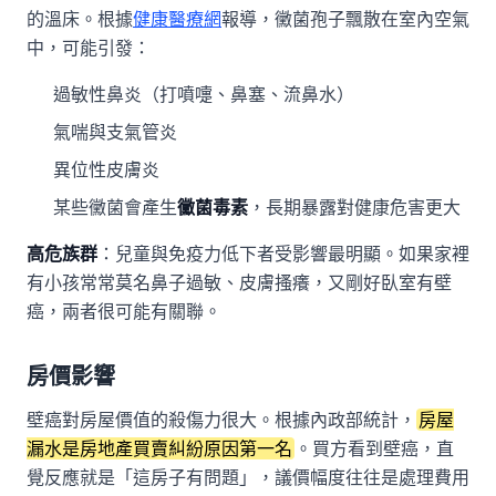
的溫床。根據
健康醫療網
報導，黴菌孢子飄散在室內空氣
中，可能引發：
過敏性鼻炎（打噴嚏、鼻塞、流鼻水）
氣喘與支氣管炎
異位性皮膚炎
某些黴菌會產生
黴菌毒素
，長期暴露對健康危害更大
高危族群
：兒童與免疫力低下者受影響最明顯。如果家裡
有小孩常常莫名鼻子過敏、皮膚搔癢，又剛好臥室有壁
癌，兩者很可能有關聯。
房價影響
壁癌對房屋價值的殺傷力很大。根據內政部統計，
房屋
漏水是房地產買賣糾紛原因第一名
。買方看到壁癌，直
覺反應就是「這房子有問題」，議價幅度往往是處理費用