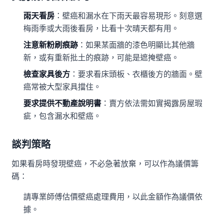
雨天看房
：壁癌和漏水在下雨天最容易現形。刻意選
梅雨季或大雨後看房，比看十次晴天都有用。
注意新粉刷痕跡
：如果某面牆的漆色明顯比其他牆
新，或有重新批土的痕跡，可能是遮掩壁癌。
檢查家具後方
：要求看床頭板、衣櫃後方的牆面。壁
癌常被大型家具擋住。
要求提供不動產說明書
：賣方依法需如實揭露房屋瑕
疵，包含漏水和壁癌。
談判策略
如果看房時發現壁癌，不必急著放棄，可以作為議價籌
碼：
請專業師傅估價壁癌處理費用，以此金額作為議價依
據。