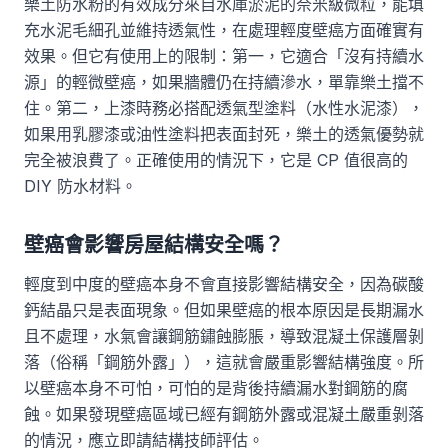
樂土防水粉的有效成分來自水庫淤泥的奈米級微粒，能填
充水泥毛細孔並維持透氣性，在處理輕度壁癌方面確實有
效果。但它有使用上的限制：第一，它適合「沒有持續水
源」的輕微壁癌，如果牆體仍在持續滲水，單靠樂土擋不
住。第二，上漆時務必搭配透氣型塗料（水性水泥漆），
如果用乳膠漆或油性塗料把表面封死，樂土的透氣優勢就
完全被浪費了。正確使用的情況下，它是 CP 值很高的
DIY 防水材料。
壁癌會影響房屋結構安全嗎？
輕度到中度的壁癌本身不會直接影響結構安全，因為碳酸
鈣結晶只是表面現象。但如果壁癌的根本原因是長期漏水
且不處理，水氣會讓鋼筋鏽蝕膨脹，導致混凝土保護層剝
落（俗稱「鋼筋外露」），這就會嚴重影響結構強度。所
以壁癌本身不可怕，可怕的是背後持續漏水對鋼筋的腐
蝕。如果發現壁癌區域已經有鋼筋外露或混凝土嚴重剝落
的情況，應立即請結構技師評估。