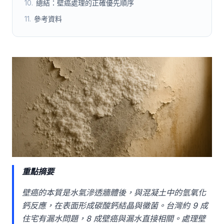
10
.
總結：壁癌處理的正確優先順序
11
.
參考資料
重點摘要
壁癌的本質是水氣滲透牆體後，與混凝土中的氫氧化
鈣反應，在表面形成碳酸鈣結晶與黴菌。台灣約 9 成
住宅有漏水問題，8 成壁癌與漏水直接相關。處理壁