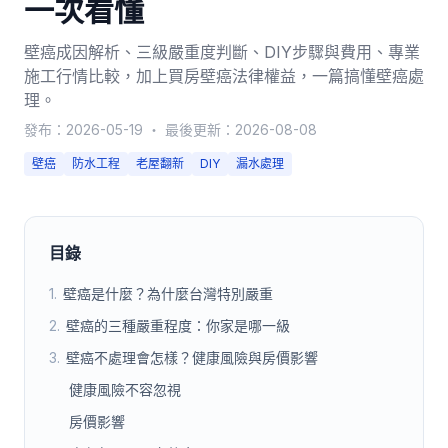
一次看懂
壁癌成因解析、三級嚴重度判斷、DIY步驟與費用、專業
施工行情比較，加上買房壁癌法律權益，一篇搞懂壁癌處
理。
發布：
2026-05-19
・
最後更新：
2026-08-08
壁癌
防水工程
老屋翻新
DIY
漏水處理
目錄
1
.
壁癌是什麼？為什麼台灣特別嚴重
2
.
壁癌的三種嚴重程度：你家是哪一級
3
.
壁癌不處理會怎樣？健康風險與房價影響
健康風險不容忽視
房價影響