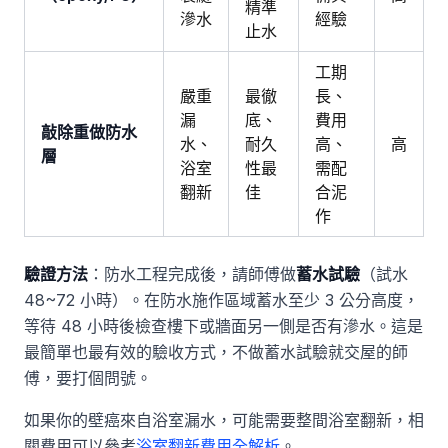
精準
滲水
經驗
止水
工期
嚴重
最徹
長、
漏
底、
費用
敲除重做防水
水、
耐久
高、
高
層
浴室
性最
需配
翻新
佳
合泥
作
驗證方法
：防水工程完成後，請師傅做
蓄水試驗
（試水
48~72 小時）。在防水施作區域蓄水至少 3 公分高度，
等待 48 小時後檢查樓下或牆面另一側是否有滲水。這是
最簡單也最有效的驗收方式，不做蓄水試驗就交屋的師
傅，要打個問號。
如果你的壁癌來自浴室漏水，可能需要整間浴室翻新，相
關費用可以參考
浴室翻新費用全解析
。