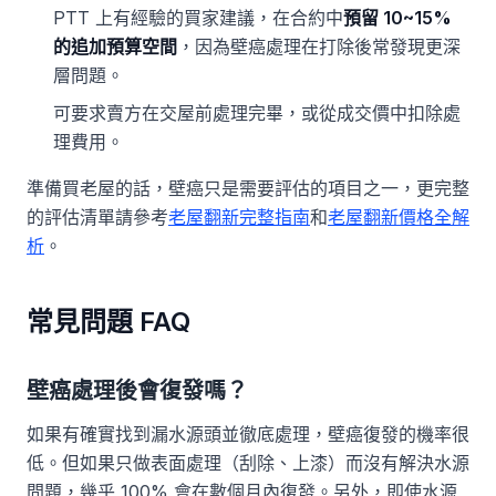
PTT 上有經驗的買家建議，在合約中
預留 10~15%
的追加預算空間
，因為壁癌處理在打除後常發現更深
層問題。
可要求賣方在交屋前處理完畢，或從成交價中扣除處
理費用。
準備買老屋的話，壁癌只是需要評估的項目之一，更完整
的評估清單請參考
老屋翻新完整指南
和
老屋翻新價格全解
析
。
常見問題 FAQ
壁癌處理後會復發嗎？
如果有確實找到漏水源頭並徹底處理，壁癌復發的機率很
低。但如果只做表面處理（刮除、上漆）而沒有解決水源
問題，幾乎 100% 會在數個月內復發。另外，即使水源