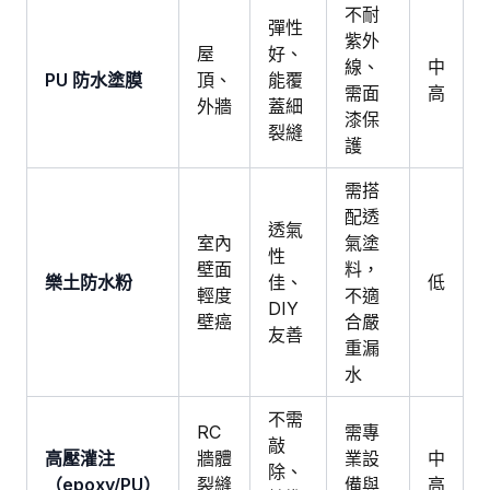
不耐
彈性
紫外
屋
好、
線、
中
PU 防水塗膜
頂、
能覆
需面
高
外牆
蓋細
漆保
裂縫
護
需搭
配透
透氣
室內
氣塗
性
壁面
料，
樂土防水粉
佳、
低
輕度
不適
DIY
壁癌
合嚴
友善
重漏
水
不需
RC
需專
敲
高壓灌注
牆體
業設
中
除、
（epoxy/PU）
裂縫
備與
高