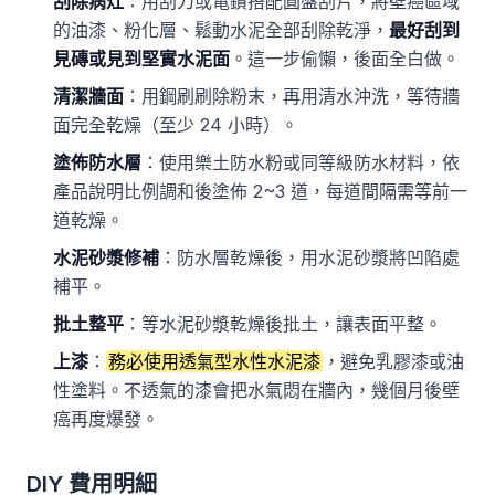
刮除病灶
：用刮刀或電鑽搭配圓盤刮片，將壁癌區域
的油漆、粉化層、鬆動水泥全部刮除乾淨，
最好刮到
見磚或見到堅實水泥面
。這一步偷懶，後面全白做。
清潔牆面
：用鋼刷刷除粉末，再用清水沖洗，等待牆
面完全乾燥（至少 24 小時）。
塗佈防水層
：使用樂土防水粉或同等級防水材料，依
產品說明比例調和後塗佈 2~3 道，每道間隔需等前一
道乾燥。
水泥砂漿修補
：防水層乾燥後，用水泥砂漿將凹陷處
補平。
批土整平
：等水泥砂漿乾燥後批土，讓表面平整。
上漆
：
務必使用透氣型水性水泥漆
，避免乳膠漆或油
性塗料。不透氣的漆會把水氣悶在牆內，幾個月後壁
癌再度爆發。
DIY 費用明細