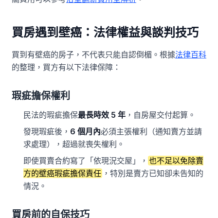
買房遇到壁癌：法律權益與談判技巧
買到有壁癌的房子，不代表只能自認倒楣。根據
法律百科
的整理，買方有以下法律保障：
瑕疵擔保權利
民法的瑕疵擔保
最長時效 5 年
，自房屋交付起算。
發現瑕疵後，
6 個月內
必須主張權利（通知賣方並請
求處理），超過就喪失權利。
即使買賣合約寫了「依現況交屋」，
也不足以免除賣
方的壁癌瑕疵擔保責任
，特別是賣方已知卻未告知的
情況。
買房前的自保技巧