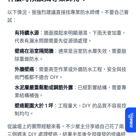
以下情況，我強烈建議直接找專業防水師傅，不要自己嘗
試：
有持續水源
：牆面摸起來明顯潮濕、下雨天會加重，
代表有漏水問題需要先從源頭處理。
壁癌在浴室隔間牆
：通常是浴室防水層失效，需要敲
除重做防水。
外牆壁癌
：需要高空作業或外牆防水工程，安全與技
術門檻都不適合 DIY。
水泥層嚴重鬆動或鋼筋外露
：已經影響結構，需要專
業結構補強。
壁癌範圍大於 1 坪
：工程量大，DIY 的品質不容易控
制均勻。
情報站
從論壇上的實際經驗來看，不少屋主分享過自己花了兩、
三個週末 DIY 處理壁癌，結果半年後全部復發的慘痛經