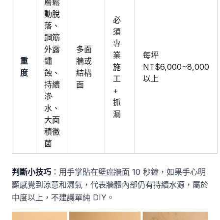
層鬆
動脫
必
落、
須
鋼筋
專
外露
多面
業
每坪
重
鏽
牆或
施
NT$6,000~8,000
度
蝕、
結構
工
以上
持續
面
+
滲
抓
水、
漏
大面
積黴
菌
判斷小技巧
：用手掌貼在壁癌牆面 10 秒鐘，如果手心明
顯感覺到涼意和濕氣，代表牆體內部仍有持續水源，屬於
中度以上，不建議單純 DIY。