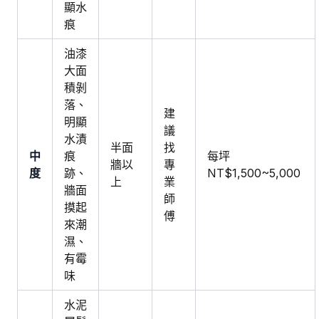
顯水
痕
油漆
大面
積剝
落、
建
明顯
議
水漬
半面
找
中
痕
每坪
牆以
專
度
跡、
NT$1,500~5,000
上
業
牆面
師
摸起
傅
來潮
濕、
有霉
味
水泥