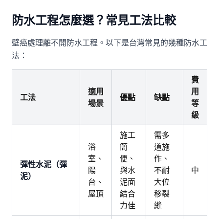
防水工程怎麼選？常見工法比較
壁癌處理離不開防水工程。以下是台灣常見的幾種防水工
法：
費
適用
用
工法
優點
缺點
場景
等
級
施工
需多
浴
簡
道施
室、
便、
作、
彈性水泥（彈
陽
與水
不耐
中
泥）
台、
泥面
大位
屋頂
結合
移裂
力佳
縫