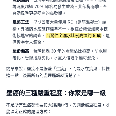
境濕度超過 70% 即容易發生壁癌。北部梅雨季、全
台颱風季更是壁癌的高發期。
建築工法
：早期公寓大量使用 RC（鋼筋混凝土）結
構，外牆防水層施作標準不一。根據台灣營建防水技
術協進會的調查，
台灣住宅漏水比例高達約 9 成
，這
個數字令人震驚。
屋齡偏高
：台灣超過 30 年的老屋佔比極高，防水層
老化、管線接縫劣化，水氣入侵幾乎無可避免。
簡單來說，壁癌不是牆壁「生病」，而是水在搞鬼。搞懂
這一點，後面所有的處理邏輯就清楚了。
壁癌的三種嚴重程度：你家是哪一級
不是所有壁癌都需要花大錢請師傅。先判斷嚴重程度，才
能決定正確的處理方式：