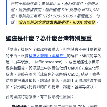
癌的正確順序是：先抓漏止水、再刮除病灶、做防水
層、最後修復表面。輕微壁癌 DIY 費用約 NT$1,628
起，專業施工每坪 NT$1,500~5,000。最關鍵的一句
話：
沒有先解決水源就做表面處理，100% 會復發
。
壁癌是什麼？為什麼台灣特別嚴重
「壁癌」這個名字聽起來很嚇人，但它其實不是什麼神秘
的東西。根據
科技大觀園（國科會）
的解釋，壁癌的學名
是「白華現象」（efflorescence），成因是酸性水氣滲
透進牆體後，與混凝土中的氫氧化鈣 Ca(OH)₂ 產生化學
反應，最終在牆面形成白色的碳酸鈣 CaCO₃ 結晶。這些
結晶會把油漆頂起、讓牆面剝落，再加上潮濕環境滋生黴
菌，就形成我們看到的白色粉末、起泡、發黑等症狀。
台灣壁癌特別嚴重，有三個結構性原因：
氣候因素
：台灣年均相對濕度經常超過 70%，而環