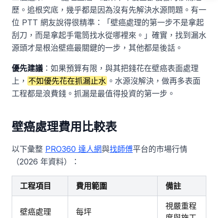
歷。追根究底，幾乎都是因為沒有先解決水源問題。有一
位 PTT 網友說得很精準：「壁癌處理的第一步不是拿起
刮刀，而是拿起手電筒找水從哪裡來。」確實，找到漏水
源頭才是根治壁癌最關鍵的一步，其他都是後話。
優先建議
：如果預算有限，與其把錢花在壁癌表面處理
上，
不如優先花在抓漏止水
。水源沒解決，做再多表面
工程都是浪費錢。抓漏是最值得投資的第一步。
壁癌處理費用比較表
以下彙整
PRO360 達人網
與
找師傅
平台的市場行情
（2026 年資料）：
工程項目
費用範圍
備註
視嚴重程
壁癌處理
每坪
度與施工