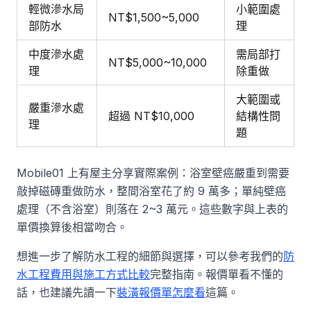
輕微滲水局
小範圍處
NT$1,500~5,000
部防水
理
中度滲水處
需局部打
NT$5,000~10,000
理
除重做
大範圍或
嚴重滲水處
超過 NT$10,000
結構性問
理
題
Mobile01 上有屋主分享實際案例：浴室壁癌嚴重到需要
敲掉磁磚重做防水，整間浴室花了約 9 萬多；單純壁癌
處理（不含浴室）則落在 2~3 萬元。這些數字與上表的
單價換算後相當吻合。
想進一步了解防水工程的細節與選擇，可以參考我們的
防
水工程費用與施工方式比較
完整指南。報價單看不懂的
話，也建議先讀一下
裝潢報價單怎麼看
這篇。