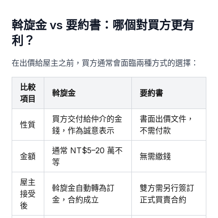
斡旋金 vs 要約書：哪個對買方更有
利？
在出價給屋主之前，買方通常會面臨兩種方式的選擇：
比較
斡旋金
要約書
項目
買方交付給仲介的金
書面出價文件，
性質
錢，作為誠意表示
不需付款
通常 NT$5–20 萬不
金額
無需繳錢
等
屋主
斡旋金自動轉為訂
雙方需另行簽訂
接受
金，合約成立
正式買賣合約
後