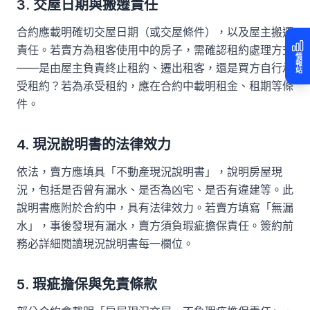
3. 交屋日期與搬遷責任
合約應載明確切交屋日期（或交屋條件），以及屋主搬遷
責任。若賣方為租客使用中的房子，需確認租約處理方式
情報站
——是由屋主負責終止租約、遷出租客，還是買方自行承
受租約？若為承受租約，應在合約中載明租金、租期等條
件。
4. 現況說明書的法律效力
依法，賣方應填具「不動產現況說明書」，說明房屋現
況，包括是否曾有漏水、是否為凶宅、是否有違建等。此
說明書應附於合約中，具有法律效力。若賣方填寫「無漏
水」，事後發現有漏水，賣方須負瑕疵擔保責任。簽約前
務必詳細閱讀現況說明書每一欄位。
5. 瑕疵擔保與免責條款