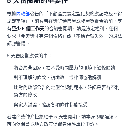
5 天審閱期的重要性
根據
內政部
公告的「不動產買賣定型化契約應記載及不得
記載事項」，消費者在簽訂預售屋或成屋買賣合約前，享
有
至少 5 個工作天
的合約審閱期。這是法定權利，任何
要求「今天簽才有這個價格」或「不給看就失效」的說法
都應警惕。
5 天審閱期應做的事：
將合約帶回家，在不受時間壓力的環境下逐條閱讀
對不理解的條款，請地政士或律師協助解讀
比對內政部公告的定型化契約範本，確認是否有不利
買方的修改
與家人討論，確認各項條件都能接受
若建商或仲介拒絕給予 5 天審閱期，這本身即屬違法，
可向消保會或地方政府消費者保護單位申訴。