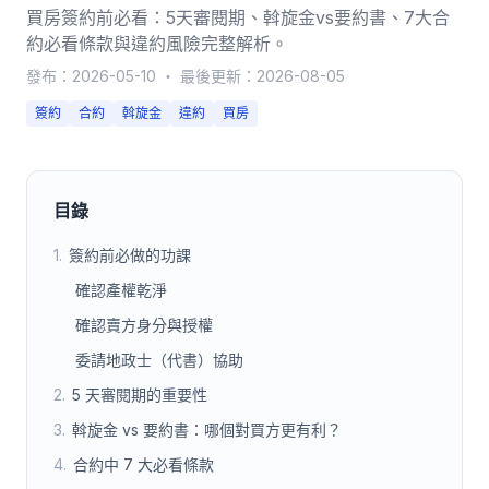
買房簽約前必看：5天審閱期、斡旋金vs要約書、7大合
約必看條款與違約風險完整解析。
發布：
2026-05-10
・
最後更新：
2026-08-05
簽約
合約
斡旋金
違約
買房
目錄
1
.
簽約前必做的功課
確認產權乾淨
確認賣方身分與授權
委請地政士（代書）協助
2
.
5 天審閱期的重要性
3
.
斡旋金 vs 要約書：哪個對買方更有利？
4
.
合約中 7 大必看條款