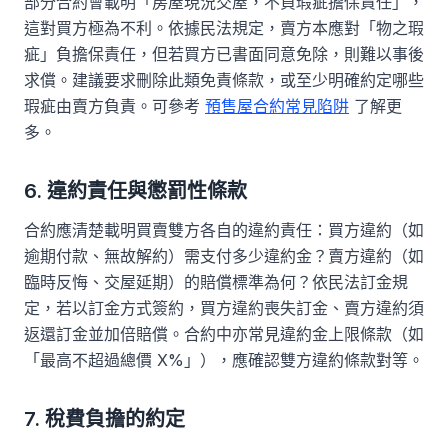
部分合約會載明「房屋現況交屋，不負瑕疵擔保責任」，
這對買方極為不利。依據民法規定，賣方本應對「物之瑕
疵」負擔保責任，但若買方已書面同意免除，則難以事後
求償。建議要求刪除此類免責條款，或至少明確約定哪些
瑕疵由賣方負責。可參考
預售屋合約常見陷阱
了解更
多。
6. 違約責任與懲罰性條款
合約應清楚載明買賣雙方各自的違約責任：買方違約（如
逾期付款、無故解約）需支付多少違約金？賣方違約（如
臨時反悔、交屋延期）的賠償標準為何？依民法訂金規
定，若以訂金方式簽約，買方違約喪失訂金、賣方違約須
返還訂金並加倍賠償。合約中亦常見違約金上限條款（如
「最高不超過總價 X%」），應確認雙方違約條款對等。
7. 稅費負擔的約定