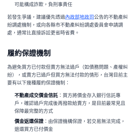
可能構成詐欺，負刑事責任
若發生爭議，建議優先透過
內政部地政司
公告的不動產糾
紛調處機制，或向各縣市不動產糾紛調處委員會申請調
處，通常比直接訴訟更省時省費。
履約保證機制
為避免買方已付款但賣方無法過戶（如債務問題、產權糾
紛），或賣方已過戶但買方無法付款的情形，台灣目前主
要有以下幾種履約保證機制：
不動產成交價金信託
：買方將價金存入銀行信託專
戶，確認過戶完成後再撥款給賣方，是目前最常見且
保障最完整的方式
價金返還保證
：由保證機構保證，若交易無法完成，
退還買方已付價金