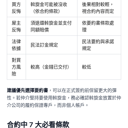
買方
斡旋金可能被沒收
後果相對較輕，
反悔
（依合約條款）
視合約內容而定
屋主
須退還斡旋金並支付
依要約書條款處
反悔
同額賠償
理
法律
民法要約與承諾
民法訂金規定
依據
規定
對買
方風
較高（金錢已交付）
較低
險
建議優先選擇要約書
，可以在正式簽約前保留更大的彈
性。若仲介堅持要使用斡旋金，務必確認斡旋金放置於仲
介公司的履約保證專戶，而非個人帳戶。
合約中 7 大必看條款