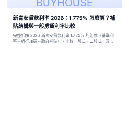
BUYHOUSE
新青安貸款利率 2026：1.775% 怎麼算？補
貼結構與一般房貸利率比較
完整拆解 2026 新青安貸款利率 1.775% 的組成（基準利
率＋銀行加碼－政府補貼），比較一段式、二段式、混合
式三種計息方式如何選，並對照一般房貸利率與補貼結束
新青安貸款利率
新青安
房貸利率
後的利率走向。
BUYHOUSE
新青安申請資格與條件 2026：年齡、首購、
戶籍門檻一次搞懂（含常見被拒原因）
新青安申請資格只看年滿18歲與全家無自有住宅兩大門
檻。本文一次講清楚繼承、共有、車位的無自有住宅認定
眉角、年齡與可貸年限的關係、一人一次限制，以及最常
新青安貸款條件
新青安資格
新青安年齡限制
見的被拒原因與申請前必做的驗證。