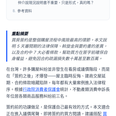
仲介說現況說明書不重要，只是形式，真的嗎？
8
.
參考資料
重點摘要
買房簽約是整個購屋流程中風險最高的環節。本文說
明 5 天審閱期的法律保障、斡旋金與要約書的差異，
以及合約中 7 大必看條款，幫助買方在簽字前確保自
身權益，避免因合約疏漏損失數十萬甚至數百萬。
在台灣，許多購屋糾紛並非發生在看房或議價階段，而是
在「簽約之後」才爆發——屋主臨時反悔、建商交屋延
期、合約條款暗藏陷阱，每年都有大量案例進入法律程
序。根據
行政院消費者保護會
統計，不動產類消費申訴長
年位居各類商品服務糾紛前三名。
簽約前的功課做足，是保護自己最有效的方式。本文適合
正在進入議價尾聲、即將簽約的買方閱讀，建議搭配
買